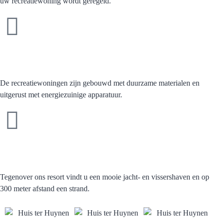
uw recreatiewoning wordt geregeld.
Duurzame en luxe
recreatiewoningen
De recreatiewoningen zijn gebouwd met duurzame materialen en
uitgerust met energiezuinige apparatuur.
Een betrouwbare
verhuurpartner
Tegenover ons resort vindt u een mooie jacht- en vissershaven en op
300 meter afstand een strand.